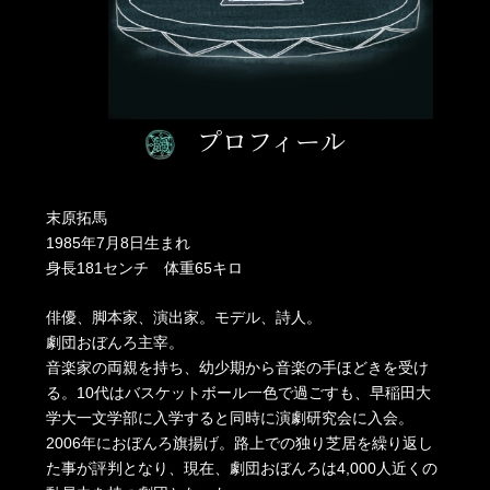
プロフィール
末原拓馬
1985年7月8日生まれ
身長181センチ 体重65キロ
俳優、脚本家、演出家。モデル、詩人。
劇団おぼんろ主宰。
音楽家の両親を持ち、幼少期から音楽の手ほどきを受け
る。10代はバスケットボール一色で過ごすも、早稲田大
学大一文学部に入学すると同時に演劇研究会に入会。
2006年におぼんろ旗揚げ。路上での独り芝居を繰り返し
た事が評判となり、現在、劇団おぼんろは4,000人近くの