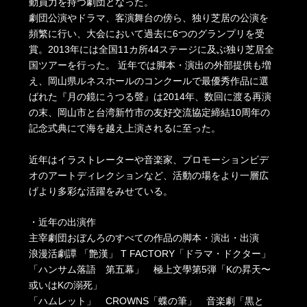
動員力を持つ劇団となった。
劇団公演やドラマ、客演舞台の傍ら、独り芝居の公演を
頻繁に行い、大会において過去に6つのグランプリを受
賞。2013年には全国11カ所44ステージに及ぶ独り芝居全
国ツアーを行った。 近年では脚本・演出の外部提供も増
え、岡山県ルネスホールのコンクールで最優秀作品に選
ばれた『月の鏡にうつる聲』は2014年、数回に渡る再演
の末、岡山市と台湾新竹市の友好交流協定締結10周年の
記念式典にて海を越え上演されるに至った。
近年はイラストレーターや音楽家、プロモーションビデ
オのアートディレクションなど、活動の場をより一層広
げより多彩な活躍をみせている。
・近年の出演作
主宰劇団おぼんろのすべての作品の脚本・演出・出演
浪漫活劇譚 「艶漢」 T FACTORY「ドラマ・ドクター」
「ハンサム落語 第五幕」 極上文學第5弾「Kの昇天〜
或いはKの溺死」
「ハムレット」 CROWNS「蝶の筆」 音楽劇「黒と