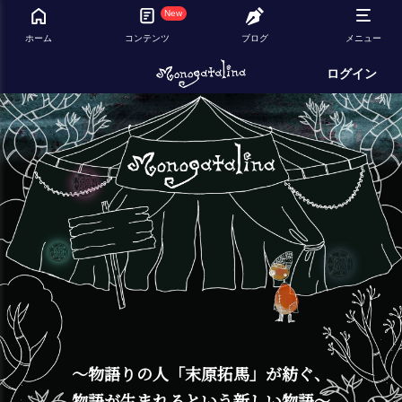
New
ホーム
コンテンツ
ブログ
メニュー
ログイン
～物語りの人「末原拓馬」が紡ぐ、
物語が生まれるという新しい物語～