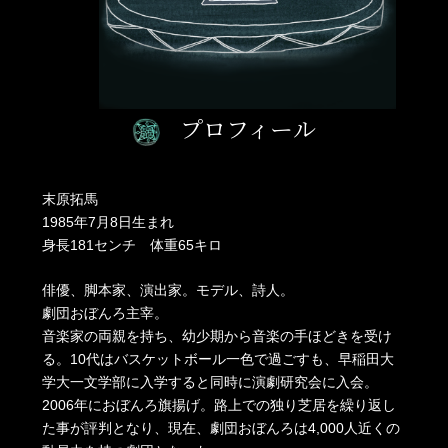
プロフィール
末原拓馬
1985年7月8日生まれ
身長181センチ 体重65キロ
俳優、脚本家、演出家。モデル、詩人。
劇団おぼんろ主宰。
音楽家の両親を持ち、幼少期から音楽の手ほどきを受け
る。10代はバスケットボール一色で過ごすも、早稲田大
学大一文学部に入学すると同時に演劇研究会に入会。
2006年におぼんろ旗揚げ。路上での独り芝居を繰り返し
た事が評判となり、現在、劇団おぼんろは4,000人近くの