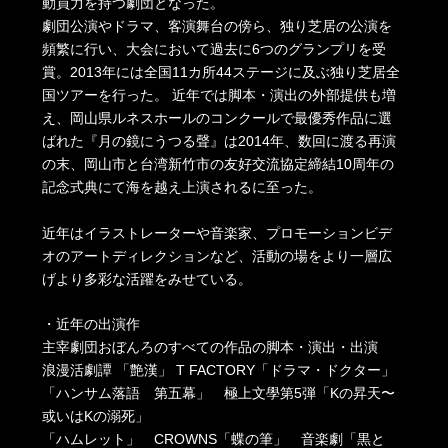
動員力を持つ劇団となった。
劇団公演やドラマ、客演舞台の傍ら、独り芝居の公演を
頻繁に行い、大会において過去に6つのグランプリを受
賞。2013年には全国11カ所44ステージに及ぶ独り芝居全
国ツアーを行った。 近年では脚本・演出の外部提供も増
え、岡山県ルネスホールのコンクールで最優秀作品に選
ばれた『月の鏡にうつる聲』は2014年、数回に渡る再演
の末、岡山市と台湾新竹市の友好交流協定締結10周年の
記念式典にて海を越え上演されるに至った。
近年はイラストレーターや音楽家、プロモーションビデ
オのアートディレクションなど、活動の場をより一層広
げより多彩な活躍をみせている。
・近年の出演作
主宰劇団おぼんろのすべての作品の脚本・演出・出演
浪漫活劇譚 「艶漢」 T FACTORY「ドラマ・ドクター」
「ハンサム落語 第五幕」 極上文學第5弾「Kの昇天〜
或いはKの溺死」
「ハムレット」 CROWNS「蝶の筆」 音楽劇「黒と