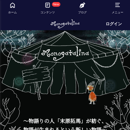
New
ホーム
コンテンツ
ブログ
メニュー
ログイン
～物語りの人「末原拓馬」が紡ぐ、
物語が生まれるという新しい物語～