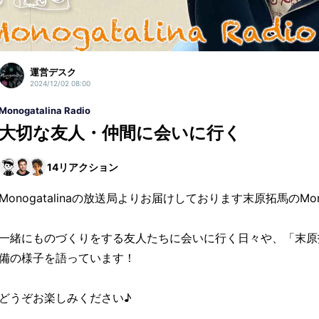
運営デスク
2024/12/02 08:00
Monogatalina Radio
大切な友人・仲間に会いに行く
14
リアクション
Monogatalinaの放送局よりお届けしております末原拓馬のMonoga
一緒にものづくりをする友人たちに会いに行く日々や、「末原
備の様子を語っています！
どうぞお楽しみください♪