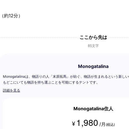
（約12分）
ここから先は
85文字
Monogatalina
Monogatalinaは、物語りの人「末原拓馬」が紡ぐ、物語が生まれるという新し
もどこにいても物語を持ち運ぶことを可能にするテントです。
詳細を見る
Monogatalina住人
1,980
¥
/月
(税込)