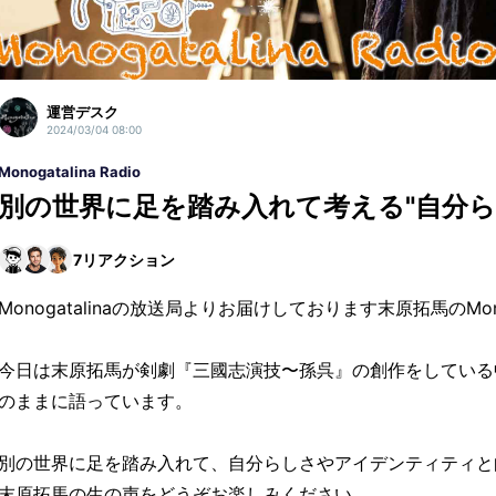
運営デスク
2024/03/04 08:00
Monogatalina Radio
別の世界に足を踏み入れて考える"自分ら
7
リアクション
Monogatalinaの放送局よりお届けしております末原拓馬のMonoga
今日は末原拓馬が剣劇『三國志演技〜孫呉』の創作をしている
のままに語っています。
別の世界に足を踏み入れて、自分らしさやアイデンティティと
末原拓馬の生の声をどうぞお楽しみください。